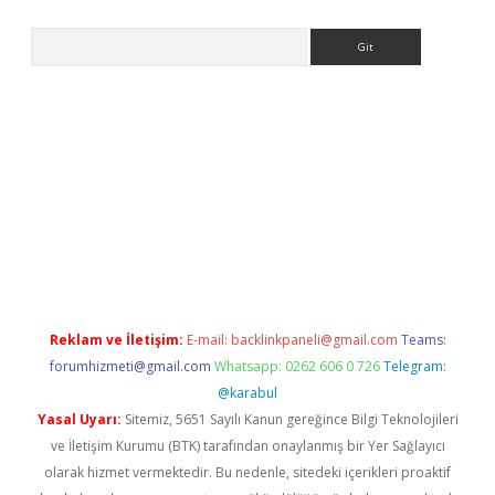
Arama
iriş
betexper indir
Reklam ve İletişim:
E-mail:
backlinkpaneli@gmail.com
Teams:
forumhizmeti@gmail.com
Whatsapp: 0262 606 0 726
Telegram:
@karabul
Yasal Uyarı:
Sitemiz, 5651 Sayılı Kanun gereğince Bilgi Teknolojileri
ve İletişim Kurumu (BTK) tarafından onaylanmış bir Yer Sağlayıcı
olarak hizmet vermektedir. Bu nedenle, sitedeki içerikleri proaktif