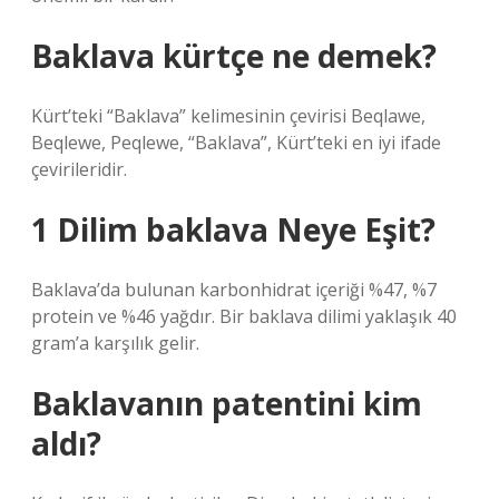
Baklava kürtçe ne demek?
Kürt’teki “Baklava” kelimesinin çevirisi Beqlawe,
Beqlewe, Peqlewe, “Baklava”, Kürt’teki en iyi ifade
çevirileridir.
1 Dilim baklava Neye Eşit?
Baklava’da bulunan karbonhidrat içeriği %47, %7
protein ve %46 yağdır. Bir baklava dilimi yaklaşık 40
gram’a karşılık gelir.
Baklavanın patentini kim
aldı?