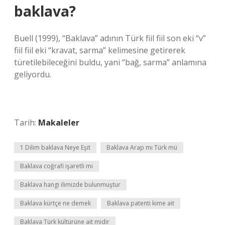
baklava?
Buell (1999), “Baklava” adının Türk fiil fiil son eki “v”
fiil fiil eki “kravat, sarma” kelimesine getirerek
türetilebileceğini buldu, yani “bağ, sarma” anlamına
geliyordu.
Tarih:
Makaleler
1 Dilim baklava Neye Eşit
Baklava Arap mı Türk mü
Baklava coğrafi işaretli mi
Baklava hangi ilimizde bulunmuştur
Baklava kürtçe ne demek
Baklava patenti kime ait
Baklava Türk kültürüne ait midir