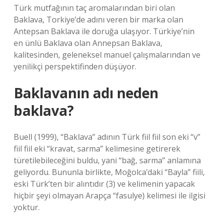
Türk mutfağının taç aromalarından biri olan
Baklava, Torkiye’de adını veren bir marka olan
Antepsan Baklava ile doruğa ulaşıyor. Türkiye’nin
en ünlü Baklava olan Annepsan Baklava,
kalitesinden, geleneksel manuel çalışmalarından ve
yenilikçi perspektifinden düşüyor.
Baklavanın adı neden
baklava?
Buell (1999), “Baklava” adının Türk fiil fiil son eki “v”
fiil fiil eki “kravat, sarma” kelimesine getirerek
türetilebileceğini buldu, yani “bağ, sarma” anlamına
geliyordu. Bununla birlikte, Moğolca’daki “Bayla” fiili,
eski Türk’ten bir alıntıdır (3) ve kelimenin yapacak
hiçbir şeyi olmayan Arapça “fasulye) kelimesi ile ilgisi
yoktur.