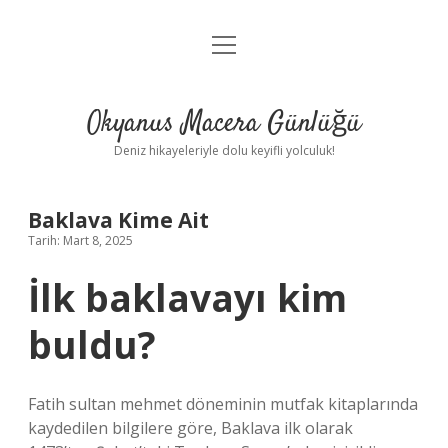
menüyü
Anasayfa
aç
Gizlilik Politikası
Okyanus Macera Günlüğü
Yasal Uyarı
Deniz hikayeleriyle dolu keyifli yolculuk!
Hakkımızda
Baklava Kime Ait
Tarih: Mart 8, 2025
İlk baklavayı kim
buldu?
Fatih sultan mehmet döneminin mutfak kitaplarında
kaydedilen bilgilere göre, Baklava ilk olarak