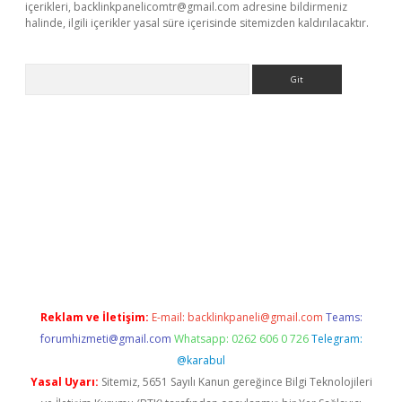
içerikleri,
backlinkpanelicomtr@gmail.com
adresine bildirmeniz
halinde, ilgili içerikler yasal süre içerisinde sitemizden kaldırılacaktır.
Arama
cel giriş
betexper indir
Reklam ve İletişim:
E-mail:
backlinkpaneli@gmail.com
Teams:
forumhizmeti@gmail.com
Whatsapp: 0262 606 0 726
Telegram:
@karabul
Yasal Uyarı:
Sitemiz, 5651 Sayılı Kanun gereğince Bilgi Teknolojileri