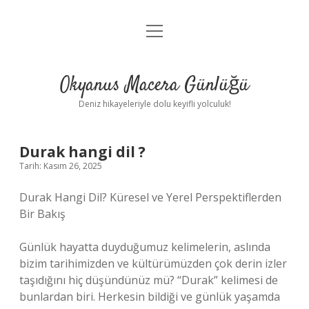
menüyü
Anasayfa
aç
Gizlilik Politikası
Okyanus Macera Günlüğü
Yasal Uyarı
Deniz hikayeleriyle dolu keyifli yolculuk!
Hakkımızda
Durak hangi dil ?
Tarih: Kasım 26, 2025
Durak Hangi Dil? Küresel ve Yerel Perspektiflerden
Bir Bakış
Günlük hayatta duyduğumuz kelimelerin, aslında
bizim tarihimizden ve kültürümüzden çok derin izler
taşıdığını hiç düşündünüz mü? “Durak” kelimesi de
bunlardan biri. Herkesin bildiği ve günlük yaşamda