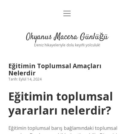
menüyü
Anasayfa
aç
Gizlilik Politikası
Okyanus Macera Günlüğü
Yasal Uyarı
Deniz hikayeleriyle dolu keyifli yolculuk!
Hakkımızda
Eğitimin Toplumsal Amaçları
Nelerdir
Tarih: Eylül 14, 2024
Eğitimin toplumsal
yararları nelerdir?
Eğitimin toplumsal barış bağlamındaki toplumsal