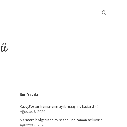
ğü
Sidebar
Son Yazılar
elexbet güncel giriş
Kuveyt’te bir hemşirenin aylık maaşı ne kadardır ?
Ağustos 8, 2026
Marmara bölgesinde av sezonu ne zaman açılıyor ?
Ağustos 7, 2026