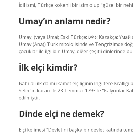
İdil ismi, Türkçe kökenli bir isim olup “güzel bir ne
Umay’ın anlamı nedir?
Umay, (veya Umai; Eski Türkçe: 𐰆𐰢𐰖; Kazakça: Ұмай ана, Umay ana; Rusça: Ума́й / Ымай, Umáj / Ymaj, Türkçe:
Umay (Ana)) Türk mitolojisinde ve Tengrizimde doğu
çocuklar ile ilgilidir. Umay, diğer çeşitli dinlerinde
İlk elçi kimdir?
Babı-ali ilk daimi ikamet elçiliğinin İngiltere Krallığı
Selim’in kararı ile 23 Temmuz 1793’te “Kalyonlar Kat
edilmiştir.
Dinde elçi ne demek?
Elçi kelimesi “Devletini başka bir devlet katında te