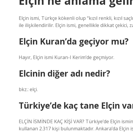
Elçin ne anlama geli
Elçin ismi, Türkçe kökenli olup “kızıl renkli, kızıl saçl
ile ilişkilendirilir. Elçin ismi, genellikle dikkat çekici, 
Elçin Kuran’da geçiyor mu?
Hayır, Elçin ismi Kuran-I Kerim’de geçmiyor.
Elcinin diğer adı nedir?
bkz.: elçi.
Türkiye’de kaç tane Elçin va
ELÇİN İSMİNDE KAÇ KİŞİ VAR? Türkiye’de Elçin ismini
kullanan 2.317 kişi bulunmaktadır. Ankara’da Elçin 