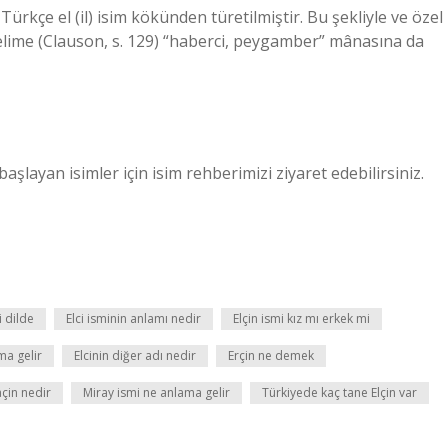
n Türkçe el (il) isim kökünden türetilmiştir. Bu şekliyle ve özel
kelime (Clauson, s. 129) “haberci, peygamber” mânasına da
aşlayan isimler için isim rehberimizi ziyaret edebilirsiniz.
i dilde
Elci isminin anlamı nedir
Elçin ismi kız mı erkek mi
ma gelir
Elcinin diğer adı nedir
Erçin ne demek
açin nedir
Miray ismi ne anlama gelir
Türkiyede kaç tane Elçin var