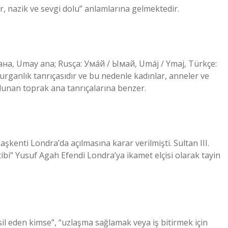
hir, nazik ve sevgi dolu” anlamlarına gelmektedir.
rganlık tanrıçasıdır ve bu nedenle kadınlar, anneler ve
 bulunan toprak ana tanrıçalarına benzer.
 başkenti Londra’da açılmasına karar verilmişti. Sultan III.
ibi” Yusuf Agah Efendi Londra’ya ikamet elçisi olarak tayin
msil eden kimse”, “uzlaşma sağlamak veya iş bitirmek için