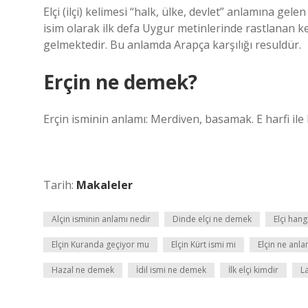
Elçi (ilçi) kelimesi “halk, ülke, devlet” anlamına gele
isim olarak ilk defa Uygur metinlerinde rastlanan 
gelmektedir. Bu anlamda Arapça karşılığı resuldür.
Erçin ne demek?
Erçin isminin anlamı: Merdiven, basamak. E harfi ile b
Tarih:
Makaleler
Alçin isminin anlamı nedir
Dinde elçi ne demek
Elçi hang
Elçin Kuranda geçiyor mu
Elçin Kürt ismi mi
Elçin ne anla
Hazal ne demek
İdil ismi ne demek
İlk elçi kimdir
L