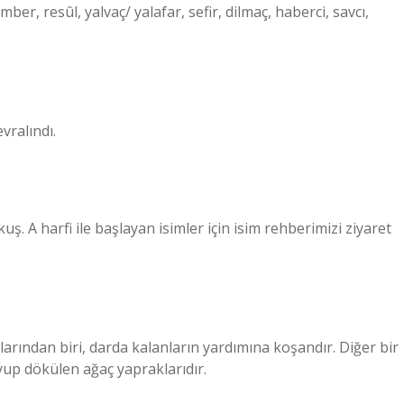
er, resûl, yalvaç/ yalafar, sefir, dilmaç, haberci, savcı,
ğünden devralındı.
kuş. A harfi ile başlayan isimler için isim rehberimizi ziyaret
arından biri, darda kalanların yardımına koşandır. Diğer bir
yup dökülen ağaç yapraklarıdır.