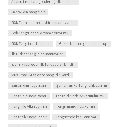
Allahın insanlara gönderdiği ilk din nedir
En eski din hangisidir
Gök Tanrı inancında ahiret inancı var mı
Gök Tengri inancı devam ediyor mu
Gök Tengrinin dini nedir
Göktürkler hangi dine mensup
İlk Türkler hangi dine inanıyorlar
İslamı kabul eden ilk Türk devleti kimdir
Müslümanlıktan önce hangi din vardı
Saman dini neye inanır
Şamanizm ve Tengricilik aynı mı
Tengri dini neye tapar
Tengri dininde oruç tutulur mu
Tengri ile Allah aynı mı
Tengri inancı hala var mı
Tengriciler neye inanır
Tengrizmde kaç Tanrı var