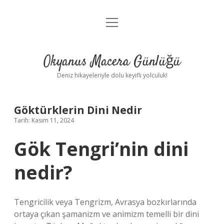
menüyü
Anasayfa
aç
Gizlilik Politikası
Okyanus Macera Günlüğü
Yasal Uyarı
Deniz hikayeleriyle dolu keyifli yolculuk!
Hakkımızda
Göktürklerin Dini Nedir
Tarih: Kasım 11, 2024
Gök Tengri’nin dini
nedir?
Tengricilik veya Tengrizm, Avrasya bozkırlarında
ortaya çıkan şamanizm ve animizm temelli bir dini