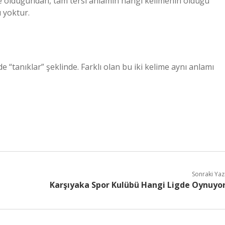
lime olduğundan, tam tersi anlamın hangi kelimenin olduğu
 yoktur.
e “tanıklar” şeklinde. Farklı olan bu iki kelime aynı anlamı
Sonraki Yaz
Karşıyaka Spor Kulübü Hangi Ligde Oynuyo