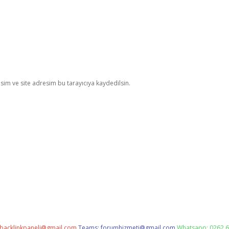
im ve site adresim bu tarayıcıya kaydedilsin.
backlinkpaneli@gmail.com
Teams:
forumhizmeti@gmail.com
Whatsapp: 0262 6