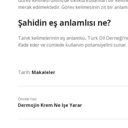
Görev kelimesi dilimizde sıklıkla kullanılan bir ke
merak edilmektedir. Görev kelimesinin zıt bir anlamı
Şahidin eş anlamlısı ne?
Tanık kelimelerinin eş anlamlısı, Türk Dil Derneği’nd
ifade eder ve cümlede kullanım potansiyelini sunar.
Tarih:
Makaleler
Önceki Yazı
Dermojin Krem Ne Işe Yarar