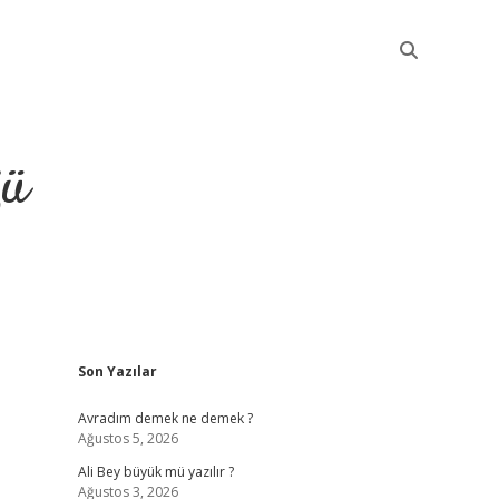
ğü
Sidebar
Son Yazılar
elexbet güncel giriş
betexper indir
Avradım demek ne demek ?
Ağustos 5, 2026
Ali Bey büyük mü yazılır ?
Ağustos 3, 2026