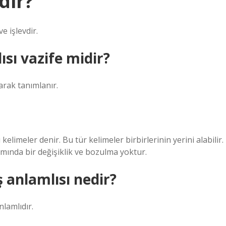
dir?
e işlevdir.
sı vazife midir?
arak tanımlanır.
elimeler denir. Bu tür kelimeler birbirlerinin yerini alabilir.
amında bir değişiklik ve bozulma yoktur.
ş anlamlısı nedir?
nlamlıdır.