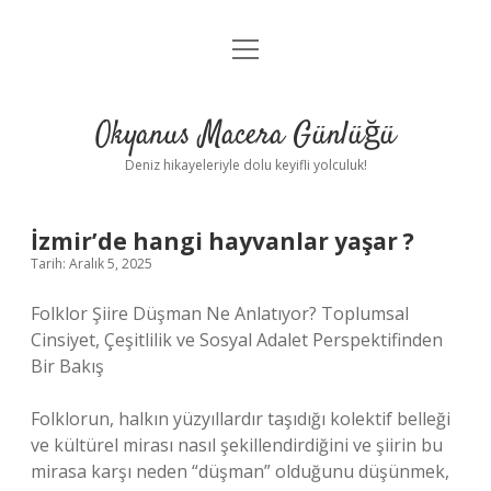
menüyü
Anasayfa
aç
Gizlilik Politikası
Okyanus Macera Günlüğü
Yasal Uyarı
Deniz hikayeleriyle dolu keyifli yolculuk!
Hakkımızda
İzmir’de hangi hayvanlar yaşar ?
Tarih: Aralık 5, 2025
Folklor Şiire Düşman Ne Anlatıyor? Toplumsal
Cinsiyet, Çeşitlilik ve Sosyal Adalet Perspektifinden
Bir Bakış
Folklorun, halkın yüzyıllardır taşıdığı kolektif belleği
ve kültürel mirası nasıl şekillendirdiğini ve şiirin bu
mirasa karşı neden “düşman” olduğunu düşünmek,