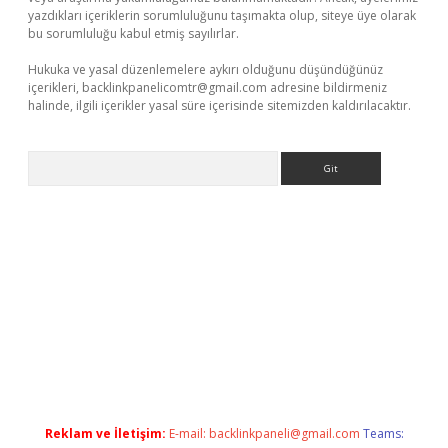
yazdıkları içeriklerin sorumluluğunu taşımakta olup, siteye üye olarak
bu sorumluluğu kabul etmiş sayılırlar.
Hukuka ve yasal düzenlemelere aykırı olduğunu düşündüğünüz
içerikleri,
backlinkpanelicomtr@gmail.com
adresine bildirmeniz
halinde, ilgili içerikler yasal süre içerisinde sitemizden kaldırılacaktır.
Arama
l giriş
betexper indir
Reklam ve İletişim:
E-mail:
backlinkpaneli@gmail.com
Teams: