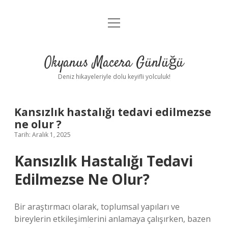
menüyü
Anasayfa
aç
Gizlilik Politikası
Okyanus Macera Günlüğü
Yasal Uyarı
Deniz hikayeleriyle dolu keyifli yolculuk!
Hakkımızda
Kansızlık hastalığı tedavi edilmezse
ne olur ?
Tarih: Aralık 1, 2025
Kansızlık Hastalığı Tedavi
Edilmezse Ne Olur?
Bir araştırmacı olarak, toplumsal yapıları ve
bireylerin etkileşimlerini anlamaya çalışırken, bazen