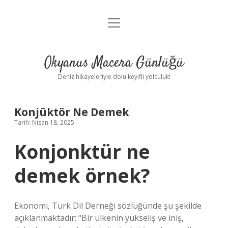
menüyü
Anasayfa
aç
Gizlilik Politikası
Okyanus Macera Günlüğü
Yasal Uyarı
Deniz hikayeleriyle dolu keyifli yolculuk!
Hakkımızda
Konjüktör Ne Demek
Tarih: Nisan 18, 2025
Konjonktür ne
demek örnek?
Ekonomi, Türk Dil Derneği sözlüğünde şu şekilde
açıklanmaktadır: “Bir ülkenin yükseliş ve iniş,