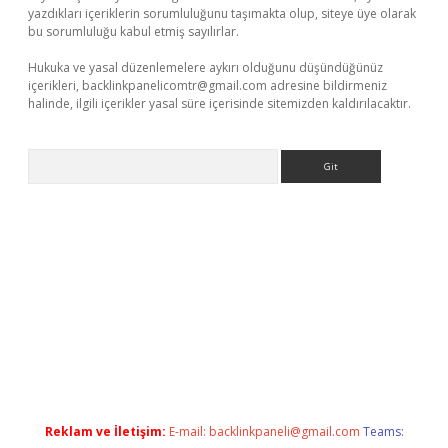
yazdıkları içeriklerin sorumluluğunu taşımakta olup, siteye üye olarak
bu sorumluluğu kabul etmiş sayılırlar.
Hukuka ve yasal düzenlemelere aykırı olduğunu düşündüğünüz
içerikleri,
backlinkpanelicomtr@gmail.com
adresine bildirmeniz
halinde, ilgili içerikler yasal süre içerisinde sitemizden kaldırılacaktır.
Arama
cel giriş
betexper indir
Reklam ve İletişim:
E-mail:
backlinkpaneli@gmail.com
Teams: