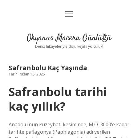
menüyü
Anasayfa
aç
Gizlilik Politikası
Okyanus Macera Günlüğü
Yasal Uyarı
Deniz hikayeleriyle dolu keyifli yolculuk!
Hakkımızda
Safranbolu Kaç Yaşında
Tarih: Nisan 18, 2025
Safranbolu tarihi
kaç yıllık?
Anadolu’nun kuzeybatı kesiminde, M.Ö. 3000’e kadar
tarihte paflagonya (Paphlagonia) adı verilen