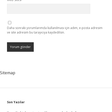
Daha sonraki yorumlarımda kullanılması için adım, e-posta adresim
ve site adresim bu tarayıcıya kaydedilsin.
Sitemap
Sidebar
Son Yazılar