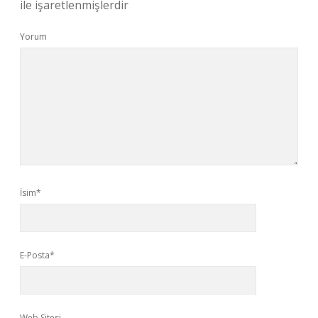
ile işaretlenmişlerdir
Yorum
İsim*
E-Posta*
Web Sitesi