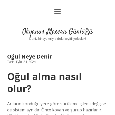
menüyü
Anasayfa
aç
Gizlilik Politikası
Okyanus Macera Günlüğü
Yasal Uyarı
Deniz hikayeleriyle dolu keyifli yolculuk!
Hakkımızda
Oğul Neye Denir
Tarih: Eylül 24, 2024
Oğul alma nasıl
olur?
Arıların konduğu yere göre sürüleme işlemi değişse
de sistem aynıdır. Önce kovan ve şurup hazırlanır.