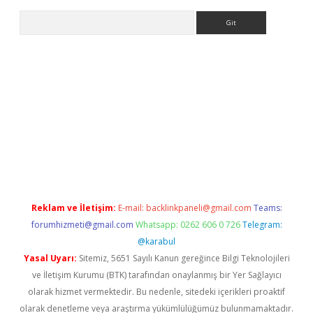
Arama
giriş
betexper indir
Reklam ve İletişim:
E-mail:
backlinkpaneli@gmail.com
Teams:
forumhizmeti@gmail.com
Whatsapp: 0262 606 0 726
Telegram:
@karabul
Yasal Uyarı:
Sitemiz, 5651 Sayılı Kanun gereğince Bilgi Teknolojileri
ve İletişim Kurumu (BTK) tarafından onaylanmış bir Yer Sağlayıcı
olarak hizmet vermektedir. Bu nedenle, sitedeki içerikleri proaktif
olarak denetleme veya araştırma yükümlülüğümüz bulunmamaktadır.