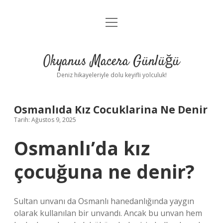
menüyü
Anasayfa
aç
Gizlilik Politikası
Okyanus Macera Günlüğü
Yasal Uyarı
Deniz hikayeleriyle dolu keyifli yolculuk!
Hakkımızda
Osmanlıda Kız Cocuklarina Ne Denir
Tarih: Ağustos 9, 2025
Osmanlı’da kız
çocuğuna ne denir?
Sultan unvanı da Osmanlı hanedanlığında yaygın
olarak kullanılan bir unvandı. Ancak bu unvan hem