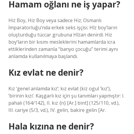
Hamam oğlanı ne iş yapar?
Hiz Boy, Hiz Boy veya sadece Hiz; Osmanlı
İmparatorluğu’nda erkek seks işçisi. Hîz boy’ların
oluşturduğu tüccar grubuna Hîzan denirdi. Hiz
boy’ların bir kısmı mesleklerini hamamlarda icra
ettiklerinden zamanla “banyo çocuğu” terimi aynı
anlamda kullanılmaya başlandı.
Kız evlat ne denir?
Kız ‘genel anlamda kız’; kız evlat (kiz ogul ‘kız’),
‘birinin kızı’. Kaşgarlı kız için şu tanımları yapmıştır: I.
pahalı (164/142), II. kız {n} [Ar.] bint] (125/110, vd.),
III. cariye (5/3, vd.), IV. gelin, bakire gelin [Ar.
Hala kızına ne denir?