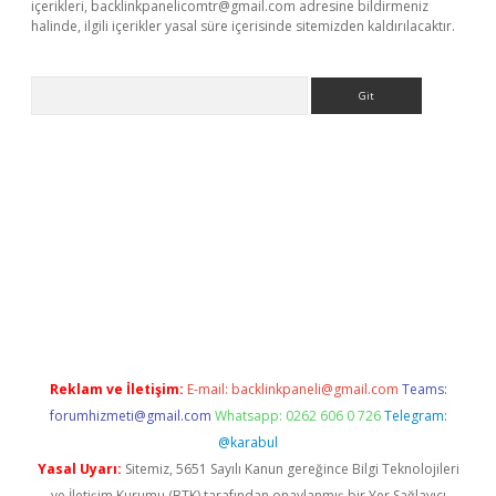
içerikleri,
backlinkpanelicomtr@gmail.com
adresine bildirmeniz
halinde, ilgili içerikler yasal süre içerisinde sitemizden kaldırılacaktır.
Arama
giriş
betexper indir
Reklam ve İletişim:
E-mail:
backlinkpaneli@gmail.com
Teams:
forumhizmeti@gmail.com
Whatsapp: 0262 606 0 726
Telegram:
@karabul
Yasal Uyarı:
Sitemiz, 5651 Sayılı Kanun gereğince Bilgi Teknolojileri
ve İletişim Kurumu (BTK) tarafından onaylanmış bir Yer Sağlayıcı