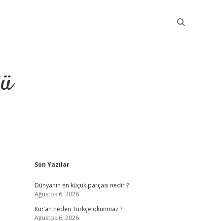
ğü
Sidebar
Son Yazılar
elexbet güncel giriş
b
Dünyanın en küçük parçası nedir ?
Ağustos 6, 2026
Kur’an neden Türkçe okunmaz ?
Ağustos 6, 2026