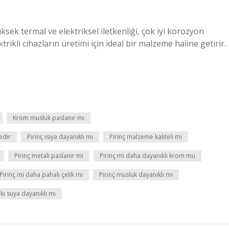
Yüksek termal ve elektriksel iletkenliği, çok iyi korozyon
ktrikli cihazların üretimi için ideal bir malzeme haline getirir.
Krom musluk paslanır mı
edir
Pirinç ısıya dayanıklı mı
Pirinç malzeme kaliteli mi
Pirinç metali paslanır mı
Pirinç mi daha dayanıklı krom mu
Pirinç mi daha pahalı çelik mi
Pirinç musluk dayanıklı mı
akı suya dayanıklı mı