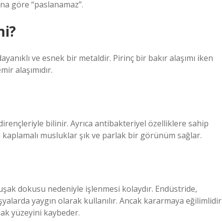
rına göre “paslanamaz”.
mi?
ayanıklı ve esnek bir metaldir. Pirinç bir bakır alaşımı iken
emir alaşımıdır.
irençleriyle bilinir. Ayrıca antibakteriyel özelliklere sahip
m kaplamalı musluklar şık ve parlak bir görünüm sağlar.
muşak dokusu nedeniyle işlenmesi kolaydır. Endüstride,
alarda yaygın olarak kullanılır. Ancak kararmaya eğilimlidir
lak yüzeyini kaybeder.