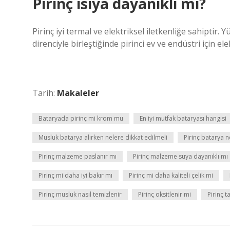
Pirinç ısıya dayanıklı mı?
Pirinç iyi termal ve elektriksel iletkenliğe sahiptir. 
direnciyle birleştiğinde pirinci ev ve endüstri için ele
Tarih:
Makaleler
Bataryada pirinç mi krom mu
En iyi mutfak bataryası hangisi
Musluk batarya alırken nelere dikkat edilmeli
Pirinç batarya n
Pirinç malzeme paslanır mı
Pirinç malzeme suya dayanıklı mı
Pirinç mi daha iyi bakır mı
Pirinç mi daha kaliteli çelik mi
Pirinç musluk nasıl temizlenir
Pirinç oksitlenir mi
Pirinç t