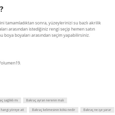
?
ni tamamladıktan sonra, yüzeylerinizi su bazlı akrilik
aları arasından istediğiniz rengi seçip hemen satın
onu boya boyaları arasından seçim yapabilirsiniz.
Volumen19.
ç sağlıklı mı
Bakraç ayran nerenin malı
 hangi yöreye ait
Bakraç kelimesinin kökü nedir
Bakraç ne işe yarar