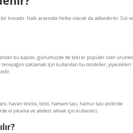
denir?
r kovadır. Halk arasında Helke olarak da adlandırılır. Süt v
ullanılan bu kaplar, günümüzde de tekrar popüler olan ürünle
 tereyağını saklamak için kullanılan bu modeller, yiyecekleri
edir.
ı, havan testisi, testi, hamam tası, hamur tası (evlerde
erde el yıkama ve abdest almak için kullanılır).
lır?