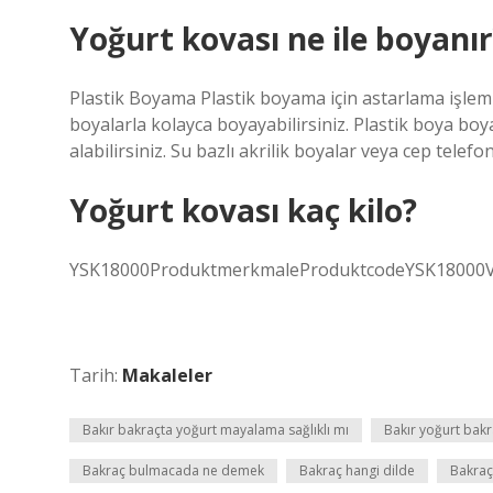
Yoğurt kovası ne ile boyanır
Plastik Boyama Plastik boyama için astarlama işlemi
boyalarla kolayca boyayabilirsiniz. Plastik boya boy
alabilirsiniz. Su bazlı akrilik boyalar veya cep telef
Yoğurt kovası kaç kilo?
YSK18000ProduktmerkmaleProduktcodeYSK18000
Tarih:
Makaleler
Bakır bakraçta yoğurt mayalama sağlıklı mı
Bakır yoğurt bakra
Bakraç bulmacada ne demek
Bakraç hangi dilde
Bakraç