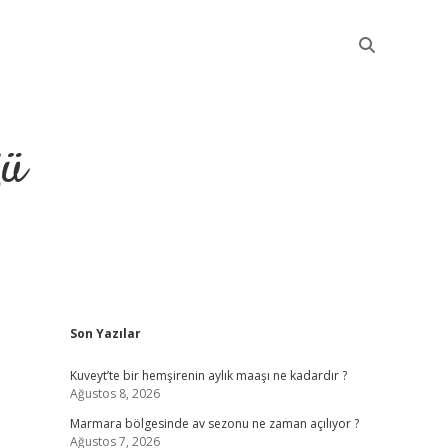
ğü
Sidebar
Son Yazılar
elexbet güncel giriş
Kuveyt’te bir hemşirenin aylık maaşı ne kadardır ?
Ağustos 8, 2026
Marmara bölgesinde av sezonu ne zaman açılıyor ?
Ağustos 7, 2026