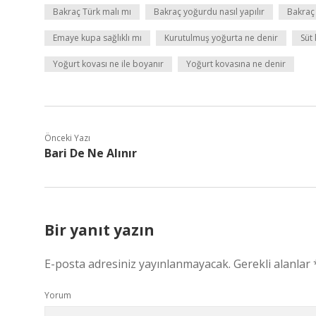
Bakraç Türk malı mı
Bakraç yoğurdu nasıl yapılır
Bakraç 
Emaye kupa sağlıklı mı
Kurutulmuş yoğurta ne denir
Süt
Yoğurt kovası ne ile boyanır
Yoğurt kovasına ne denir
Önceki Yazı
Bari De Ne Alınır
Bir yanıt yazın
E-posta adresiniz yayınlanmayacak.
Gerekli alanlar
Yorum