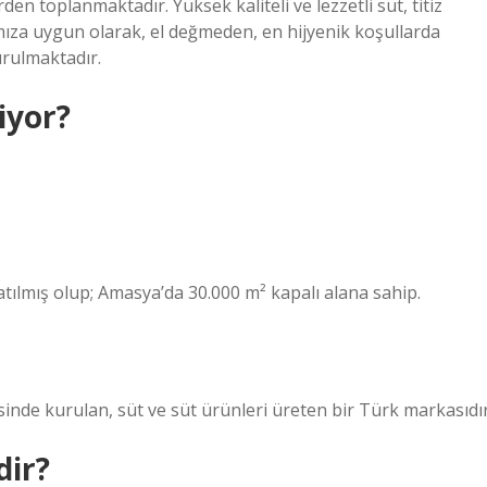
en toplanmaktadır. Yüksek kaliteli ve lezzetli süt, titiz
ıza uygun olarak, el değmeden, en hijyenik koşullarda
urulmaktadır.
iyor?
tılmış olup; Amasya’da 30.000 m² kapalı alana sahip.
inde kurulan, süt ve süt ürünleri üreten bir Türk markasıdır
dir?