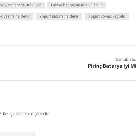
yoğurt nerede üretiliyor
Emaye bakraç ne için kullanılır
 kovasına ne denir
Yoğurt kabına ne denir
Yoğurt kovası kaç kilo
Sonraki Yaz
Pirinç Batarya Iyi M
*
ile işaretlenmişlerdir