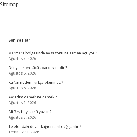
Yıl
Sitemap
Çalışmak
Gerekir
Sidebar
Son Yazılar
Marmara bölgesinde av sezonu ne zaman açılıyor ?
Ağustos 7, 2026
Dünyanın en küçük parçası nedir ?
Ağustos 6, 2026
Kur’an neden Türkçe okunmaz ?
Ağustos 6, 2026
Avradım demek ne demek ?
Ağustos 5, 2026
Ali Bey büyük mü yazılır ?
Ağustos 3, 2026
Telefondaki duvar kağıdı nasıl değiştirilir ?
Temmuz 31, 2026