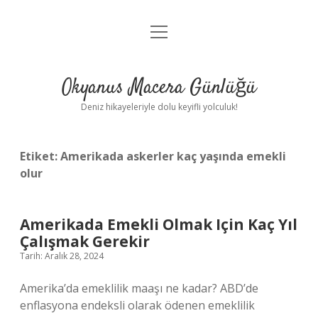
menüyü
Anasayfa
aç
Gizlilik Politikası
Okyanus Macera Günlüğü
Yasal Uyarı
Deniz hikayeleriyle dolu keyifli yolculuk!
Hakkımızda
Etiket:
Amerikada askerler kaç yaşında emekli
olur
Amerikada Emekli Olmak Için Kaç Yıl
Çalışmak Gerekir
Tarih: Aralık 28, 2024
Amerika’da emeklilik maaşı ne kadar? ABD’de
enflasyona endeksli olarak ödenen emeklilik