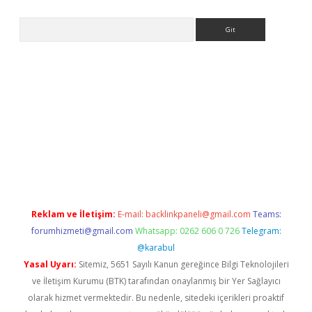
Arama
er indir
Reklam ve İletişim:
E-mail:
backlinkpaneli@gmail.com
Teams:
forumhizmeti@gmail.com
Whatsapp: 0262 606 0 726
Telegram:
@karabul
Yasal Uyarı:
Sitemiz, 5651 Sayılı Kanun gereğince Bilgi Teknolojileri
ve İletişim Kurumu (BTK) tarafından onaylanmış bir Yer Sağlayıcı
olarak hizmet vermektedir. Bu nedenle, sitedeki içerikleri proaktif