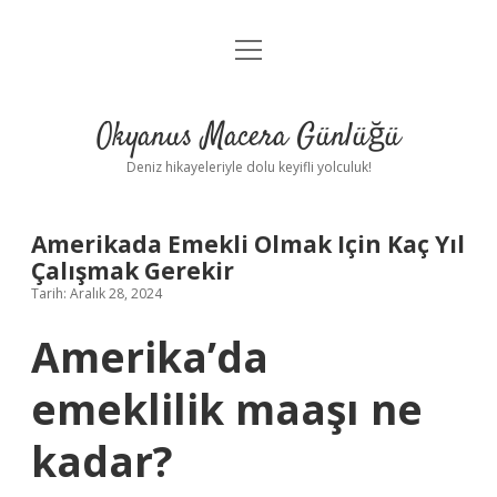
menüyü
Anasayfa
aç
Gizlilik Politikası
Okyanus Macera Günlüğü
Yasal Uyarı
Deniz hikayeleriyle dolu keyifli yolculuk!
Hakkımızda
Amerikada Emekli Olmak Için Kaç Yıl
Çalışmak Gerekir
Tarih: Aralık 28, 2024
Amerika’da
emeklilik maaşı ne
kadar?