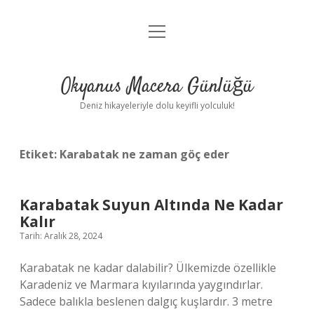
menüyü
Anasayfa
aç
Gizlilik Politikası
Okyanus Macera Günlüğü
Yasal Uyarı
Deniz hikayeleriyle dolu keyifli yolculuk!
Hakkımızda
Etiket:
Karabatak ne zaman göç eder
Karabatak Suyun Altında Ne Kadar
Kalır
Tarih: Aralık 28, 2024
Karabatak ne kadar dalabilir? Ülkemizde özellikle
Karadeniz ve Marmara kıyılarında yaygındırlar.
Sadece balıkla beslenen dalgıç kuşlardır. 3 metre