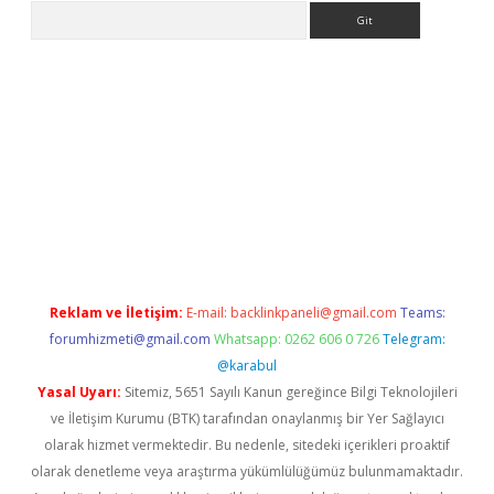
Arama
bet güncel giriş
betexper indir
Reklam ve İletişim:
E-mail:
backlinkpaneli@gmail.com
Teams:
forumhizmeti@gmail.com
Whatsapp: 0262 606 0 726
Telegram:
@karabul
Yasal Uyarı:
Sitemiz, 5651 Sayılı Kanun gereğince Bilgi Teknolojileri
ve İletişim Kurumu (BTK) tarafından onaylanmış bir Yer Sağlayıcı
olarak hizmet vermektedir. Bu nedenle, sitedeki içerikleri proaktif
olarak denetleme veya araştırma yükümlülüğümüz bulunmamaktadır.