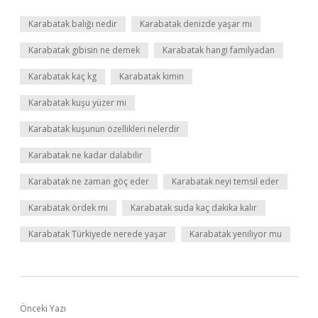
Karabatak balığı nedir
Karabatak denizde yaşar mı
Karabatak gibisin ne demek
Karabatak hangi familyadan
Karabatak kaç kg
Karabatak kimin
Karabatak kuşu yüzer mi
Karabatak kuşunun özellikleri nelerdir
Karabatak ne kadar dalabilir
Karabatak ne zaman göç eder
Karabatak neyi temsil eder
Karabatak ördek mi
Karabatak suda kaç dakika kalır
Karabatak Türkiyede nerede yaşar
Karabatak yeniliyor mu
Önceki Yazı