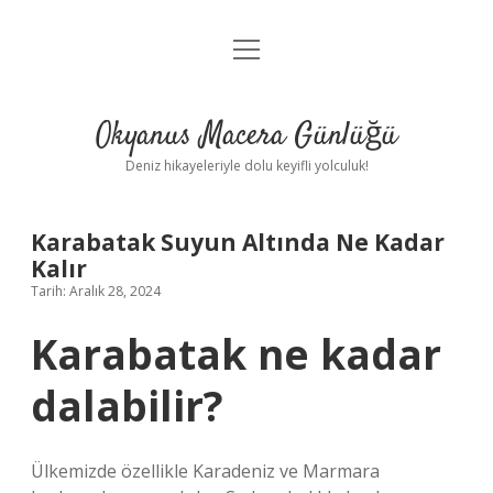
menüyü
Anasayfa
aç
Gizlilik Politikası
Okyanus Macera Günlüğü
Yasal Uyarı
Deniz hikayeleriyle dolu keyifli yolculuk!
Hakkımızda
Karabatak Suyun Altında Ne Kadar
Kalır
Tarih: Aralık 28, 2024
Karabatak ne kadar
dalabilir?
Ülkemizde özellikle Karadeniz ve Marmara