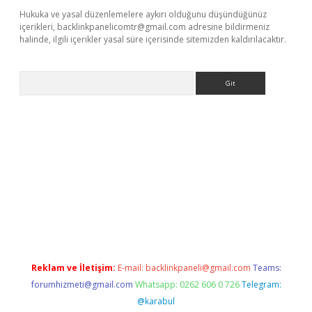
Hukuka ve yasal düzenlemelere aykırı olduğunu düşündüğünüz
içerikleri,
backlinkpanelicomtr@gmail.com
adresine bildirmeniz
halinde, ilgili içerikler yasal süre içerisinde sitemizden kaldırılacaktır.
Arama
giriş
betexper indir
Reklam ve İletişim:
E-mail:
backlinkpaneli@gmail.com
Teams:
forumhizmeti@gmail.com
Whatsapp: 0262 606 0 726
Telegram:
@karabul