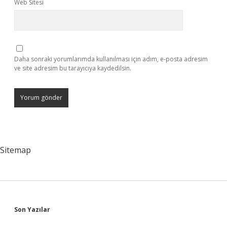
Web Sitesi
Daha sonraki yorumlarımda kullanılması için adım, e-posta adresim
ve site adresim bu tarayıcıya kaydedilsin.
Sitemap
Sidebar
Son Yazılar