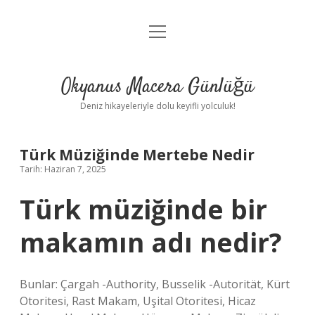
menüyü
Anasayfa
aç
Gizlilik Politikası
Okyanus Macera Günlüğü
Yasal Uyarı
Deniz hikayeleriyle dolu keyifli yolculuk!
Hakkımızda
Türk Müziğinde Mertebe Nedir
Tarih: Haziran 7, 2025
Türk müziğinde bir
makamın adı nedir?
Bunlar: Çargah -Authority, Busselik -Autorität, Kürt
Otoritesi, Rast Makam, Uşital Otoritesi, Hicaz