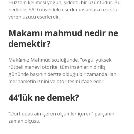
Huzzam kelimesi yoğun, şiddetli bir üzüntüdür. Bu
nedenle, SAD ofisindeki eserler insanlara üzüntü
veren üzücü eserlerdir.
Makamı mahmud nedir ne
demektir?
Makām-z Mahmûd sözlüğünde, “övgü, yüksek
rütbeli manevi otorite, tüm insanların diriliş
gününde başının dertte olduğu bir zamanda ilahi
merhametin iznini ve otoritesini ifade eder.
44’lük ne demek?
“Dört quatrain içeren ölçümler içeren” parçanın
zaman ölçüsü.