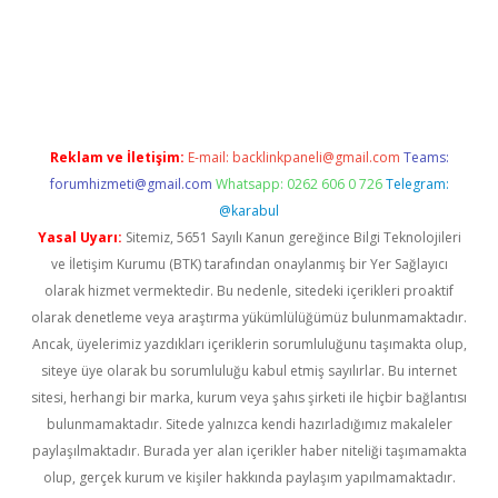
l giriş
betexper indir
Reklam ve İletişim:
E-mail:
backlinkpaneli@gmail.com
Teams:
forumhizmeti@gmail.com
Whatsapp: 0262 606 0 726
Telegram:
@karabul
Yasal Uyarı:
Sitemiz, 5651 Sayılı Kanun gereğince Bilgi Teknolojileri
ve İletişim Kurumu (BTK) tarafından onaylanmış bir Yer Sağlayıcı
olarak hizmet vermektedir. Bu nedenle, sitedeki içerikleri proaktif
olarak denetleme veya araştırma yükümlülüğümüz bulunmamaktadır.
Ancak, üyelerimiz yazdıkları içeriklerin sorumluluğunu taşımakta olup,
siteye üye olarak bu sorumluluğu kabul etmiş sayılırlar. Bu internet
sitesi, herhangi bir marka, kurum veya şahıs şirketi ile hiçbir bağlantısı
bulunmamaktadır. Sitede yalnızca kendi hazırladığımız makaleler
paylaşılmaktadır. Burada yer alan içerikler haber niteliği taşımamakta
olup, gerçek kurum ve kişiler hakkında paylaşım yapılmamaktadır.