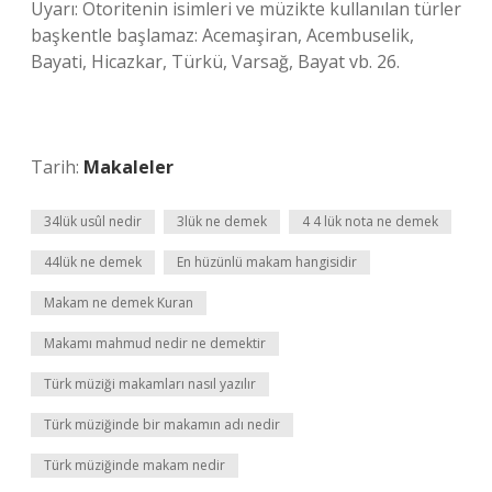
Uyarı: Otoritenin isimleri ve müzikte kullanılan türler
başkentle başlamaz: Acemaşiran, Acembuselik,
Bayati, Hicazkar, Türkü, Varsağ, Bayat vb. 26.
Tarih:
Makaleler
34lük usûl nedir
3lük ne demek
4 4 lük nota ne demek
44lük ne demek
En hüzünlü makam hangisidir
Makam ne demek Kuran
Makamı mahmud nedir ne demektir
Türk müziği makamları nasıl yazılır
Türk müziğinde bir makamın adı nedir
Türk müziğinde makam nedir