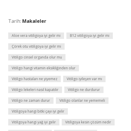
Tarih:
Makaleler
Aloe vera vitiligoya iyi gelir mi
B12 vitiligoya iyi gelir mi
Çörek otu vitiligoya iyi gelir mi
Vitiligo cinsel organda olur mu
Vitiligo hangi vitamin eksikliğinden olur
Vitiligo hastaları ne yiyemez
Vitiligo iyileşen var mı
Vitiligo lekeleri nasıl kapatılır
Vitiligo ne durdurur
Vitiligo ne zaman durur
Vitiligo olanlar ne yememeli
Vitiligoya hangi bitki çayı iyi gelir
Vitiligoya hangi yağ iyi gelir
Vitiligoya kesin çözüm nedir