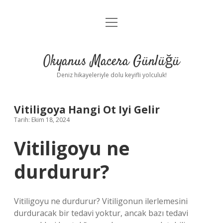
menüyü
Anasayfa
aç
Gizlilik Politikası
Okyanus Macera Günlüğü
Yasal Uyarı
Deniz hikayeleriyle dolu keyifli yolculuk!
Hakkımızda
Vitiligoya Hangi Ot Iyi Gelir
Tarih: Ekim 18, 2024
Vitiligoyu ne
durdurur?
Vitiligoyu ne durdurur? Vitiligonun ilerlemesini
durduracak bir tedavi yoktur, ancak bazı tedavi